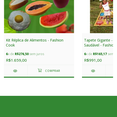
Kit Réplica de Alimentos - Fashion
Tapete Gigante - A
Cook
Saudável - Fashion
6
x de
R$276,50
sem juros
6
x de
R$165,17
sem ju
R$1.659,00
R$991,00