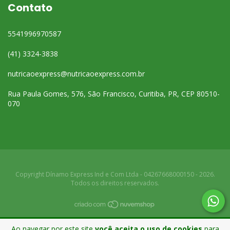
Contato
5541996970587
(41) 3324-3838
nutricaoexpress@nutricaoexpress.com.br
Rua Paula Gomes, 576, São Francisco, Curitiba, PR, CEP 80510-
070
Copyright Dínamo Express Ind e Com Ltda - 04267668000150 - 2026.
Todos os direitos reservados.
Ao navegar por este site
você aceita o uso de cookies
para