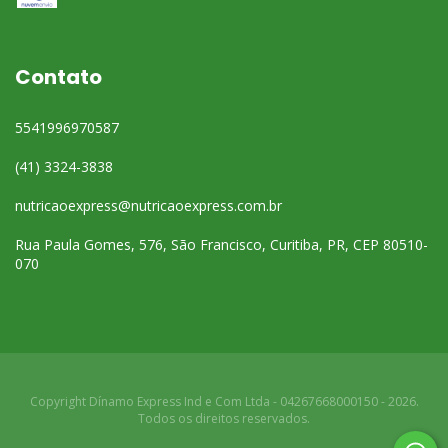
Contato
5541996970587
(41) 3324-3838
nutricaoexpress@nutricaoexpress.com.br
Rua Paula Gomes, 576, São Francisco, Curitiba, PR, CEP 80510-
070
Copyright Dínamo Express Ind e Com Ltda - 04267668000150 - 2026.
Todos os direitos reservados.