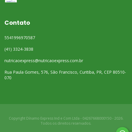
Contato
5541996970587
(41) 3324-3838
nutricaoexpress@nutricaoexpress.com.br
Rua Paula Gomes, 576, São Francisco, Curitiba, PR, CEP 80510-
070
Copyright Dínamo Express Ind e Com Ltda - 04267668000150 - 2026.
Todos os direitos reservados.